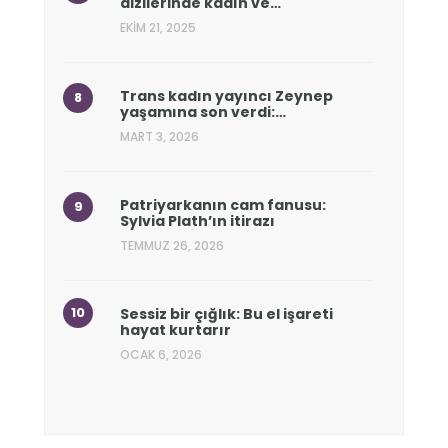
dizilerinde kadın ve…
EKIM 21, 2025
Trans kadın yayıncı Zeynep
yaşamına son verdi:…
MART 3, 2026
Patriyarkanın cam fanusu:
Sylvia Plath’ın itirazı
TEMMUZ 26, 2026
Sessiz bir çığlık: Bu el işareti
hayat kurtarır
OCAK 6, 2026