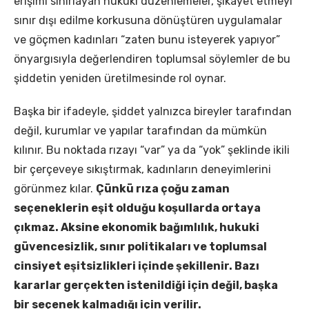
erişimi sınırlayan hukuki düzenlemeler, şikâyet etmeyi
sınır dışı edilme korkusuna dönüştüren uygulamalar
ve göçmen kadınları “zaten bunu isteyerek yapıyor”
önyargısıyla değerlendiren toplumsal söylemler de bu
şiddetin yeniden üretilmesinde rol oynar.
Başka bir ifadeyle, şiddet yalnızca bireyler tarafından
değil, kurumlar ve yapılar tarafından da mümkün
kılınır. Bu noktada rızayı “var” ya da “yok” şeklinde ikili
bir çerçeveye sıkıştırmak, kadınların deneyimlerini
görünmez kılar.
Çünkü rıza çoğu zaman
seçeneklerin eşit olduğu koşullarda ortaya
çıkmaz. Aksine ekonomik bağımlılık, hukuki
güvencesizlik, sınır politikaları ve toplumsal
cinsiyet eşitsizlikleri içinde şekillenir. Bazı
kararlar gerçekten istenildiği için değil, başka
bir seçenek kalmadığı için verilir.