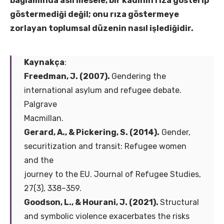
bağlamında asıl mesele, bir kadının rıza gösterip
göstermediği değil; onu rıza göstermeye
zorlayan toplumsal düzenin nasıl işlediğidir.
Kaynakça
:
Freedman, J. (2007).
Gendering the
international asylum and refugee debate.
Palgrave
Macmillan.
Gerard, A., & Pickering, S. (2014).
Gender,
securitization and transit: Refugee women
and the
journey to the EU. Journal of Refugee Studies,
27(3), 338–359.
Goodson, L., & Hourani, J. (2021).
Structural
and symbolic violence exacerbates the risks