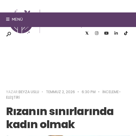
MENÜ
YAZAR:
BEYZA USLU
•
TEMMUZ 2, 2026
•
6:30 PM
•
İNCELEME-
ELEŞTIRI
Rızanın sınırlarında
kadın olmak