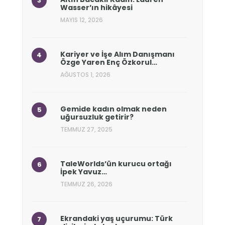
Wasser’ın hikâyesi
MAYIS 12, 2026
Kariyer ve İşe Alım Danışmanı
Özge Yaren Enç Özkorul…
AĞUSTOS 1, 2026
Gemide kadın olmak neden
uğursuzluk getirir?
TEMMUZ 27, 2025
TaleWorlds’ün kurucu ortağı
İpek Yavuz…
TEMMUZ 26, 2026
Ekrandaki yaş uçurumu: Türk