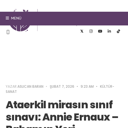
MENÜ
YAZAR:
ASLICAN BARAN
•
ŞUBAT 7, 2026
•
9:23 AM
•
KÜLTÜR-
SANAT
Ataerkil mirasın sınıf
sınavı: Annie Ernaux –