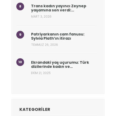
Trans kadın yayıncı Zeynep
yaşamına son verdi:…
MART 3, 2026
Patriyarkanın cam fanusu:
Sylvia Plath’ın itirazı
TEMMUZ 26, 2026
Ekrandaki yaş uçurumu: Türk
dizilerinde kadın ve…
EKIM 21, 2025
KATEGORILER