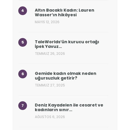
Altın Bacaklı Kadın: Lauren
Wasser’ın hikâyesi
MAYIS 12, 2026
TaleWorlds’ün kurucu ortağı
İpek Yavuz…
TEMMUZ 26, 2026
Gemide kadın olmak neden
uğursuzluk getirir?
TEMMUZ 27, 2025
Deniz Kayadelen ile cesaret ve
kadınların sınır…
AĞUSTOS 6, 2026