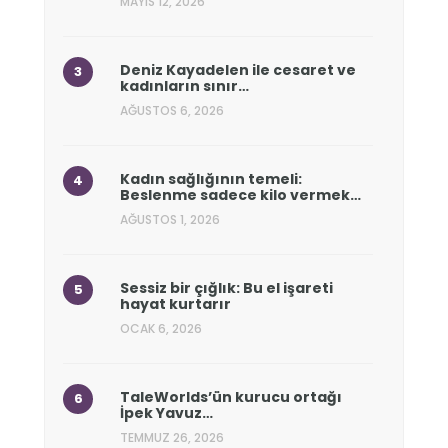
MAYIS 12, 2026
Deniz Kayadelen ile cesaret ve
kadınların sınır…
AĞUSTOS 6, 2026
Kadın sağlığının temeli:
Beslenme sadece kilo vermek…
AĞUSTOS 1, 2026
Sessiz bir çığlık: Bu el işareti
hayat kurtarır
OCAK 6, 2026
TaleWorlds’ün kurucu ortağı
İpek Yavuz…
TEMMUZ 26, 2026