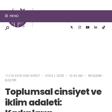
MENÜ
YAZAR:
EZGI ÜLKÜ AYKUT
•
EYLÜL 1, 2025
•
10:42 AM
•
İNCELEME-
ELEŞTIRI
Toplumsal cinsiyet ve
iklim adaleti: