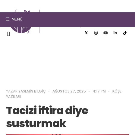
MENÜ
YAZAR:
YASEMIN BILGIÇ
•
AĞUSTOS 27, 2025
•
4:17 PM
•
KÖŞE
YAZILARI
Tacizi iftira diye
susturmak