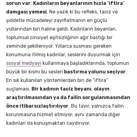
sorun var
:
Kadınların beyanlarının hızla
“
iftira
”
damgası yemesi
. Ne yazık ki bu refleks, taciz ve
şiddetle mücadeleyi zayıflatmanın en güçlü
yollarından biri haline geldi. Kadınların beyanları,
toplumsal cinsiyet eşitsizliğinin ağır bastığı bir
zeminde şekilleniyor. Yıllarca susması gereken
konumuna itilmiş kadınlar, seslerini duyurmak için
sosyal medyayı
kullanmaya başladıklarında, toplumun
büyük bir kısmı bu sesleri
bastırma yolunu seçiyor
.
En sık kullanılan yöntemlerden biri de “iftira”
suçlaması.
Bir kadının taciz beyanı
,
olayın
araştırılmasından ya da failin sorgulanmasından
önce itibarsızlaştırılıyor
. Bu tavır, yalnızca failin
korunmasına hizmet etmiyor; aynı zamanda diğer
kadınları da konuşmaktan caydırıyor.