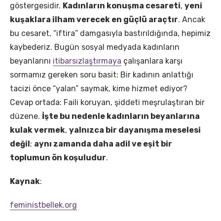
göstergesidir.
Kadınların konuşma cesareti
,
yeni
kuşaklara ilham verecek en güçlü araçtır
. Ancak
bu cesaret, “iftira” damgasıyla bastırıldığında, hepimiz
kaybederiz. Bugün sosyal medyada kadınların
beyanlarını
itibarsızlaştırmaya
çalışanlara karşı
sormamız gereken soru basit: Bir kadının anlattığı
tacizi önce “yalan” saymak, kime hizmet ediyor?
Cevap ortada: Faili koruyan, şiddeti meşrulaştıran bir
düzene.
İşte bu nedenle kadınların beyanlarına
kulak vermek
,
yalnızca bir dayanışma meselesi
değil
;
aynı zamanda daha adil ve eşit bir
toplumun ön koşuludur
.
Kaynak
:
feministbellek.org