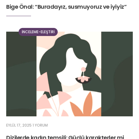
Bige Önal: “Buradayız, susmuyoruz ve iyiyiz”
İNCELEME-ELEŞTIRI
EYLÜL 17, 2025
1 YORUM
Dizilerde kadın temsili: Güçlü karakterler mi