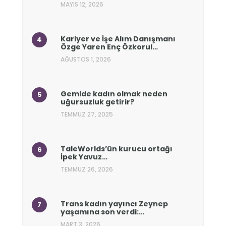
MAYIS 12, 2026
Kariyer ve İşe Alım Danışmanı
Özge Yaren Enç Özkorul…
AĞUSTOS 1, 2026
Gemide kadın olmak neden
uğursuzluk getirir?
TEMMUZ 27, 2025
TaleWorlds’ün kurucu ortağı
İpek Yavuz…
TEMMUZ 26, 2026
Trans kadın yayıncı Zeynep
yaşamına son verdi:…
MART 3, 2026