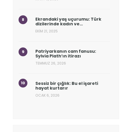
Ekrandaki yaş uçurumu: Türk
dizilerinde kadın ve…
EKIM 21, 2025
Patriyarkanın cam fanusu:
Sylvia Plath’ın itirazı
TEMMUZ 26, 2026
Sessiz bir çığlık: Bu el işareti
hayat kurtarır
OCAK 6, 2026