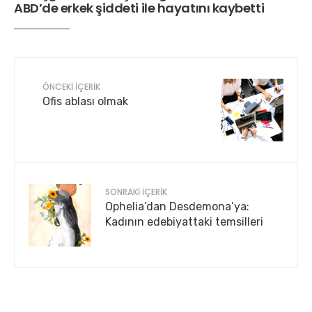
ABD’de erkek şiddeti ile hayatını kaybetti
ÖNCEKI İÇERIK
Ofis ablası olmak
SONRAKI İÇERIK
Ophelia’dan Desdemona’ya:
Kadının edebiyattaki temsilleri