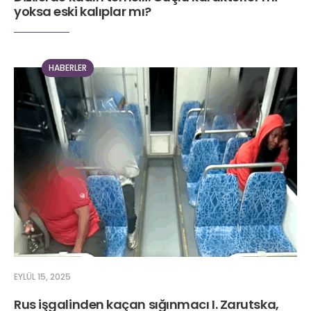
yoksa eski kalıplar mı?
HABERLER
EYLÜL 15, 2025
Rus işgalinden kaçan sığınmacı I. Zarutska,