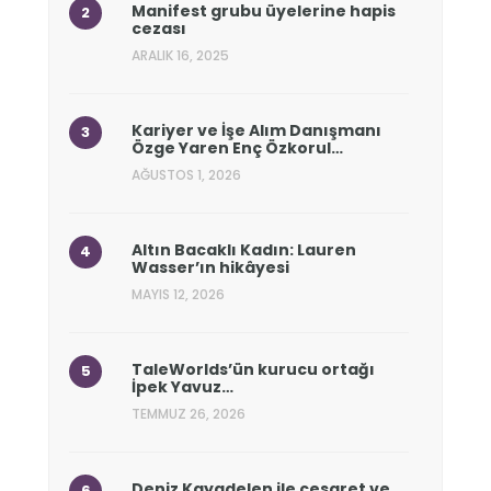
Manifest grubu üyelerine hapis
cezası
ARALIK 16, 2025
Kariyer ve İşe Alım Danışmanı
Özge Yaren Enç Özkorul…
AĞUSTOS 1, 2026
Altın Bacaklı Kadın: Lauren
Wasser’ın hikâyesi
MAYIS 12, 2026
TaleWorlds’ün kurucu ortağı
İpek Yavuz…
TEMMUZ 26, 2026
Deniz Kayadelen ile cesaret ve