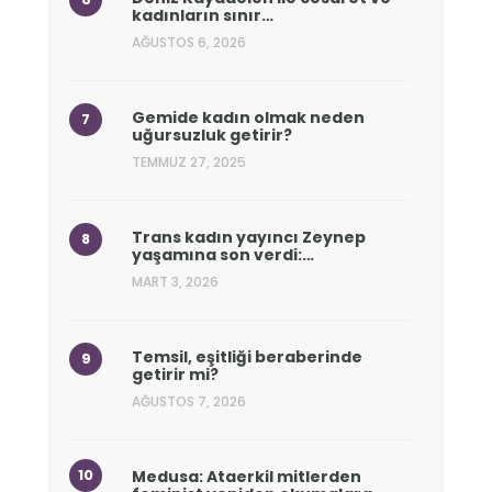
kadınların sınır…
AĞUSTOS 6, 2026
Gemide kadın olmak neden
uğursuzluk getirir?
TEMMUZ 27, 2025
Trans kadın yayıncı Zeynep
yaşamına son verdi:…
MART 3, 2026
Temsil, eşitliği beraberinde
getirir mi?
AĞUSTOS 7, 2026
Medusa: Ataerkil mitlerden