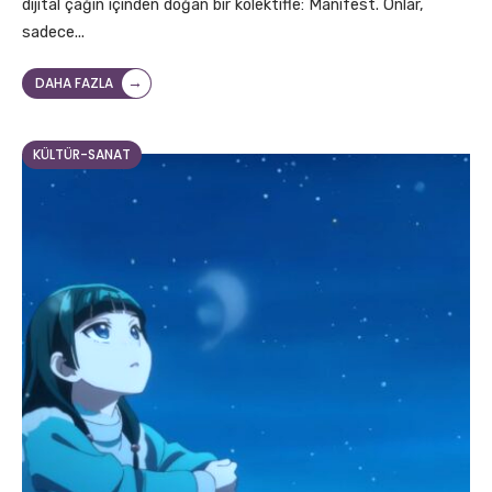
dijital çağın içinden doğan bir kolektifle: Manifest. Onlar,
sadece
...
→
DAHA FAZLA
KÜLTÜR-SANAT