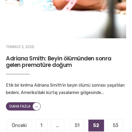
TEMMUZ 3, 2025
Adriana Smith: Beyin ölümünden sonra
gelen prematüre doğum
Etik bir kırılma Adriana Smith’in beyin ölümü sonrası yaşatılan
bedeni, Amerika’daki kürtaj yasalarının gölgesinde
...
→
DAHA FAZLA
Yazı
Önceki
1
…
51
52
53