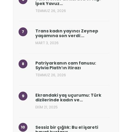
İpek Yavuz…
TEMMUZ 26, 2026
Trans kadın yayıncı Zeynep
yaşamına son verdi:…
MART 3, 2026
Patriyarkanın cam fanusu:
Sylvia Plath’ın itirazı
TEMMUZ 26, 2026
Ekrandaki yaş uçurumu: Türk
dizilerinde kadın ve…
EKIM 21, 2025
Sessiz bir çığlık: Bu el işareti