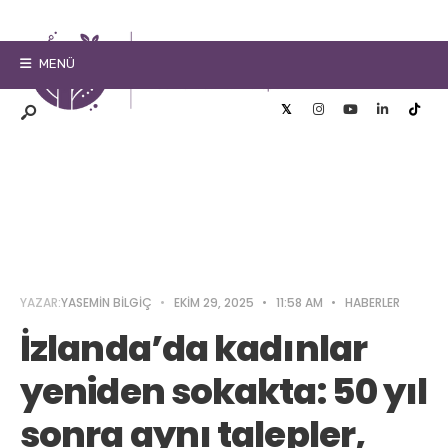
MENÜ
YAZAR:
YASEMIN BILGIÇ
•
EKIM 29, 2025
•
11:58 AM
•
HABERLER
İzlanda’da kadınlar
yeniden sokakta: 50 yıl
sonra aynı talepler,