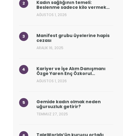
Kadın sağlığının temeli:
Beslenme sadece kilo vermek…
AĞUSTOS 1, 2026
Manifest grubu üyelerine hapis
cezası
ARALIK 16, 2025
Kariyer ve İşe Alım Danışmanı
Özge Yaren Enç Özkorul…
AĞUSTOS 1, 2026
Gemide kadın olmak neden
uğursuzluk getirir?
TEMMUZ 27, 2025
TaleWorlds’ün kurucu ortağı