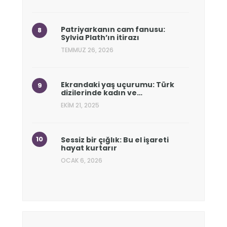
Patriyarkanın cam fanusu:
Sylvia Plath’ın itirazı
TEMMUZ 26, 2026
Ekrandaki yaş uçurumu: Türk
dizilerinde kadın ve…
EKIM 21, 2025
Sessiz bir çığlık: Bu el işareti
hayat kurtarır
OCAK 6, 2026