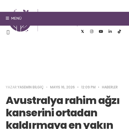
MENÜ
YAZAR:
YASEMIN BILGIÇ
•
MAYIS 16, 2026
•
12:09 PM
•
HABERLER
Avustralya rahim ağzı
kanserini ortadan
kaldırmaya en yakın