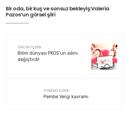
Bir oda, bir kuş ve sonsuz bekleyiş:Valeria
Pazos’un görsel şiiri
ÖNCEKI İÇERIK
Bilim dünyası PKOS’un adını
değiştirdi!
SONRAKI İÇERIK
Pembe Vergi kavramı