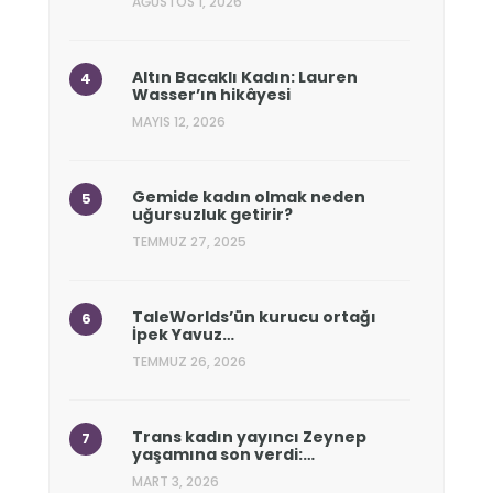
AĞUSTOS 1, 2026
Altın Bacaklı Kadın: Lauren
Wasser’ın hikâyesi
MAYIS 12, 2026
Gemide kadın olmak neden
uğursuzluk getirir?
TEMMUZ 27, 2025
TaleWorlds’ün kurucu ortağı
İpek Yavuz…
TEMMUZ 26, 2026
Trans kadın yayıncı Zeynep
yaşamına son verdi:…
MART 3, 2026