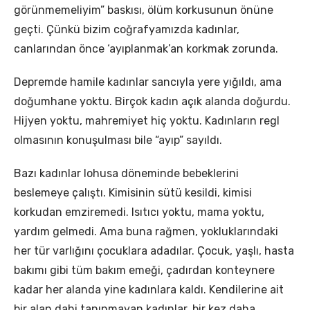
görünmemeliyim” baskısı, ölüm korkusunun önüne
geçti. Çünkü bizim coğrafyamızda kadınlar,
canlarından önce ‘ayıplanmak’an korkmak zorunda.
Depremde hamile kadınlar sancıyla yere yığıldı, ama
doğumhane yoktu. Birçok kadın açık alanda doğurdu.
Hijyen yoktu, mahremiyet hiç yoktu. Kadınların regl
olmasının konuşulması bile “ayıp” sayıldı.
Bazı kadınlar lohusa döneminde bebeklerini
beslemeye çalıştı. Kimisinin sütü kesildi, kimisi
korkudan emziremedi. Isıtıcı yoktu, mama yoktu,
yardım gelmedi. Ama buna rağmen, yokluklarındaki
her tür varlığını çocuklara adadılar. Çocuk, yaşlı, hasta
bakımı gibi tüm bakım emeği, çadırdan konteynere
kadar her alanda yine kadınlara kaldı. Kendilerine ait
bir alan dahi tanınmayan kadınlar, bir kez daha