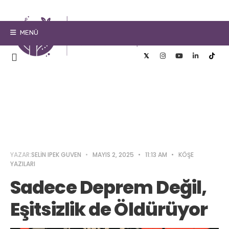
MENÜ
YAZAR:
SELIN IPEK GUVEN
•
MAYIS 2, 2025
•
11:13 AM
•
KÖŞE
YAZILARI
Sadece Deprem Değil,
Eşitsizlik de Öldürüyor