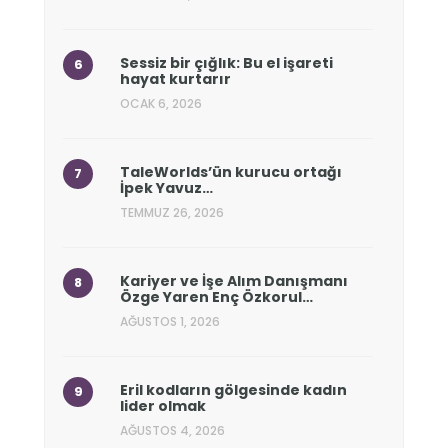
Sessiz bir çığlık: Bu el işareti
hayat kurtarır
OCAK 6, 2026
TaleWorlds’ün kurucu ortağı
İpek Yavuz…
TEMMUZ 26, 2026
Kariyer ve İşe Alım Danışmanı
Özge Yaren Enç Özkorul…
AĞUSTOS 1, 2026
Eril kodların gölgesinde kadın
lider olmak
AĞUSTOS 4, 2026