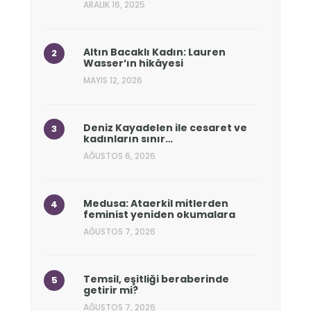
ARALIK 16, 2025
Altın Bacaklı Kadın: Lauren
Wasser’ın hikâyesi
MAYIS 12, 2026
Deniz Kayadelen ile cesaret ve
kadınların sınır…
AĞUSTOS 6, 2026
Medusa: Ataerkil mitlerden
feminist yeniden okumalara
AĞUSTOS 7, 2026
Temsil, eşitliği beraberinde
getirir mi?
AĞUSTOS 7, 2026